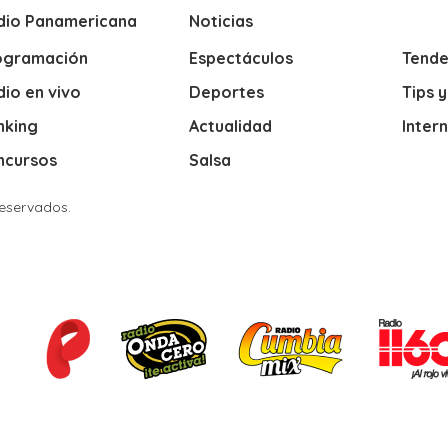
dio Panamericana
Noticias
ogramación
Espectáculos
Tende
io en vivo
Deportes
Tips 
nking
Actualidad
Inter
ncursos
Salsa
Reservados.