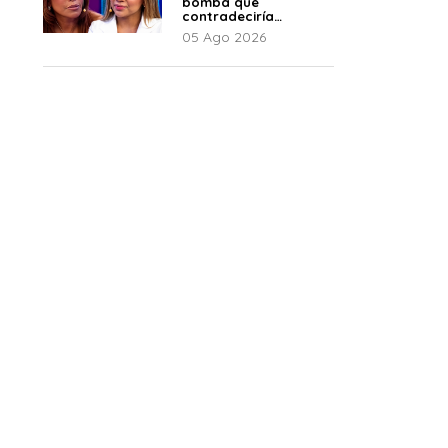
bomba que
contradeciría
comunicado de La
05 Ago 2026
Bella Luz: “Hay un
audio”