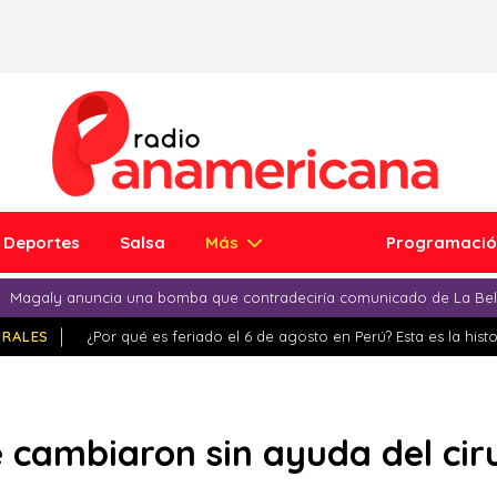
Deportes
Salsa
Más
Programaci
Magaly anuncia una bomba que contradeciría comunicado de La Bell
IRALES
¿Por qué es feriado el 6 de agosto en Perú? Esta es la histo
 cambiaron sin ayuda del ci