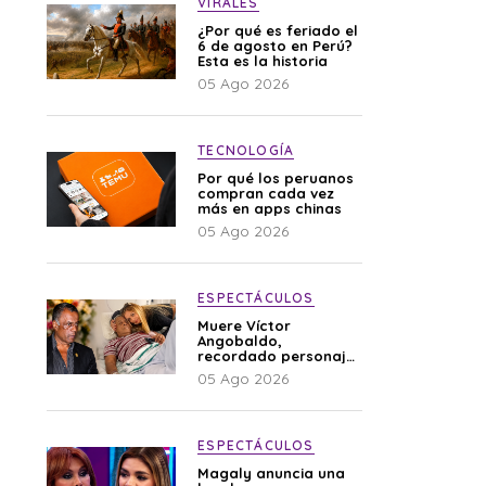
VIRALES
¿Por qué es feriado el
6 de agosto en Perú?
Esta es la historia
05 Ago 2026
TECNOLOGÍA
Por qué los peruanos
compran cada vez
más en apps chinas
05 Ago 2026
ESPECTÁCULOS
Muere Víctor
Angobaldo,
recordado personaje
de la farándula y
05 Ago 2026
expareja de Shirley
Cherres
ESPECTÁCULOS
Magaly anuncia una