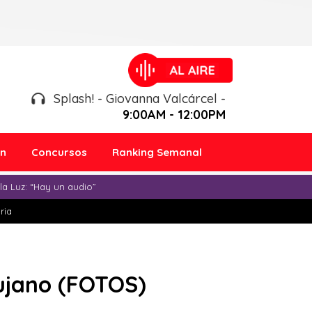
Splash! - Giovanna Valcárcel -
9:00AM - 12:00PM
ón
Concursos
Ranking Semanal
a Luz: “Hay un audio”
ria
rujano (FOTOS)