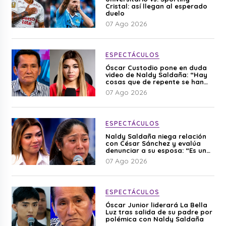
Cristal: así llegan al esperado
duelo
07 Ago 2026
ESPECTÁCULOS
Óscar Custodio pone en duda
video de Naldy Saldaña: “Hay
cosas que de repente se han
editado”
07 Ago 2026
ESPECTÁCULOS
Naldy Saldaña niega relación
con César Sánchez y evalúa
denunciar a su esposa: “Es una
difamación”
07 Ago 2026
ESPECTÁCULOS
Óscar Junior liderará La Bella
Luz tras salida de su padre por
polémica con Naldy Saldaña