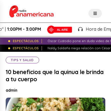
:00PM - 3:00PM
Hora de Emprender
ESPECTÁCULOS
Óscar Custodio pone en duda video de N
ESPECTÁCULOS
Naldy Saldaña niega relación con César
TIPS Y SALUD
10 beneficios que la quinua le brinda
a tu cuerpo
admin