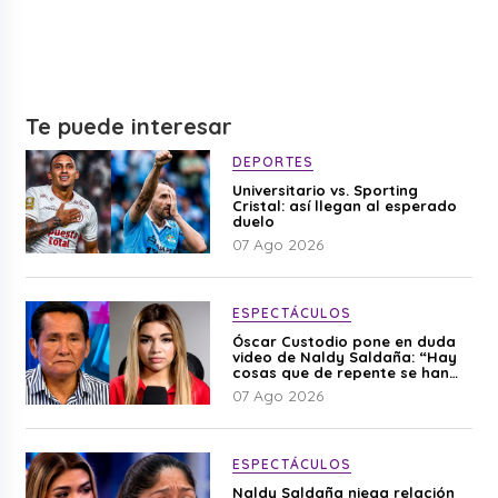
Te puede interesar
DEPORTES
Universitario vs. Sporting
Cristal: así llegan al esperado
duelo
07 Ago 2026
ESPECTÁCULOS
Óscar Custodio pone en duda
video de Naldy Saldaña: “Hay
cosas que de repente se han
editado”
07 Ago 2026
ESPECTÁCULOS
Naldy Saldaña niega relación