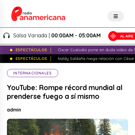
Salsa Variada |
00:00AM - 05:00AM
ESPECTÁCULOS
Óscar Custodio pone en duda video de N
ESPECTÁCULOS
Naldy Saldaña niega relación con César
INTERNACIONALES
YouTube: Rompe récord mundial al
prenderse fuego a sí mismo
admin