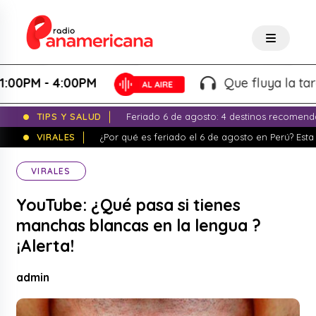
M - 4:00PM
Que fluya la tarde! - 
TIPS Y SALUD
Feriado 6 de agosto: 4 destinos recomend
VIRALES
¿Por qué es feriado el 6 de agosto en Perú? Esta 
VIRALES
YouTube: ¿Qué pasa si tienes
manchas blancas en la lengua ?
¡Alerta!
admin