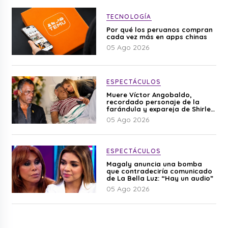
TECNOLOGÍA
Por qué los peruanos compran
cada vez más en apps chinas
05 Ago 2026
ESPECTÁCULOS
Muere Víctor Angobaldo,
recordado personaje de la
farándula y expareja de Shirley
Cherres
05 Ago 2026
ESPECTÁCULOS
Magaly anuncia una bomba
que contradeciría comunicado
de La Bella Luz: “Hay un audio”
05 Ago 2026