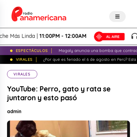
Más Linda |
11:00PM - 12:00AM
La
ESPECTÁCULOS
Magaly anuncia una bomba que contrade
VIRALES
¿Por qué es feriado el 6 de agosto en Perú? Esta 
VIRALES
YouTube: Perro, gato y rata se
juntaron y esto pasó
admin