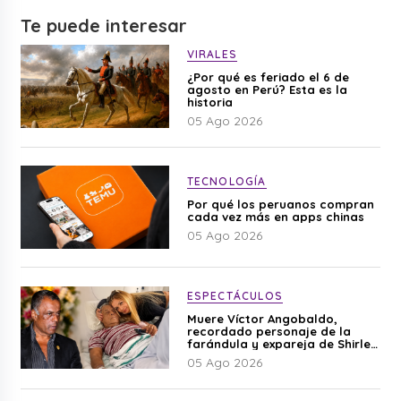
Te puede interesar
VIRALES
¿Por qué es feriado el 6 de
agosto en Perú? Esta es la
historia
05 Ago 2026
TECNOLOGÍA
Por qué los peruanos compran
cada vez más en apps chinas
05 Ago 2026
ESPECTÁCULOS
Muere Víctor Angobaldo,
recordado personaje de la
farándula y expareja de Shirley
Cherres
05 Ago 2026