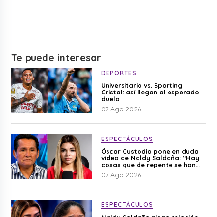
Te puede interesar
DEPORTES
Universitario vs. Sporting
Cristal: así llegan al esperado
duelo
07 Ago 2026
ESPECTÁCULOS
Óscar Custodio pone en duda
video de Naldy Saldaña: “Hay
cosas que de repente se han
editado”
07 Ago 2026
ESPECTÁCULOS
Naldy Saldaña niega relación