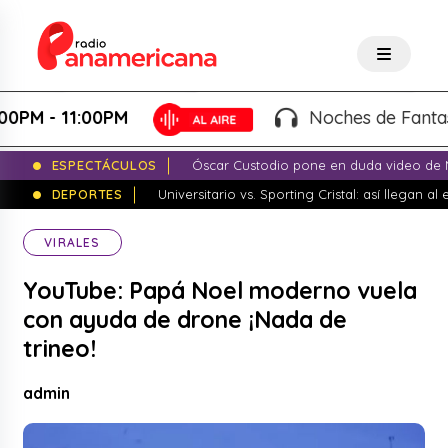
 - 11:00PM
Noches de Fantasía - 
ESPECTÁCULOS
Óscar Custodio pone en duda video de N
DEPORTES
Universitario vs. Sporting Cristal: así llegan a
VIRALES
YouTube: Papá Noel moderno vuela
con ayuda de drone ¡Nada de
trineo!
admin