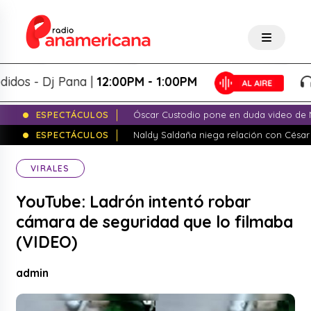
 - Dj Pana |
12:00PM - 1:00PM
Pa
ESPECTÁCULOS
Óscar Custodio pone en duda video de N
ESPECTÁCULOS
Naldy Saldaña niega relación con César
VIRALES
YouTube: Ladrón intentó robar
cámara de seguridad que lo filmaba
(VIDEO)
admin