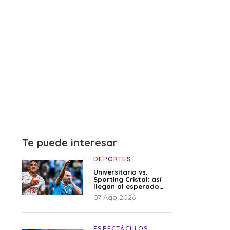
Te puede interesar
DEPORTES
Universitario vs.
Sporting Cristal: así
llegan al esperado
duelo
07 Ago 2026
ESPECTÁCULOS