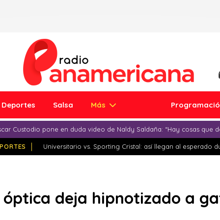
Deportes
Salsa
Más
Programaci
car Custodio pone en duda video de Naldy Saldaña: “Hay cosas que d
PORTES
Universitario vs. Sporting Cristal: así llegan al esperado 
n óptica deja hipnotizado a ga