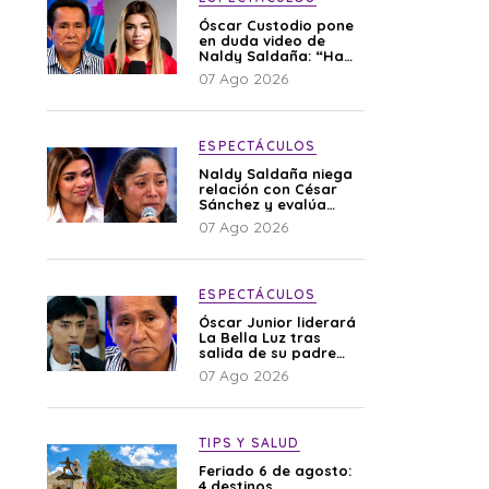
Óscar Custodio pone
en duda video de
Naldy Saldaña: “Hay
cosas que de repente
07 Ago 2026
se han editado”
ESPECTÁCULOS
Naldy Saldaña niega
relación con César
Sánchez y evalúa
denunciar a su
07 Ago 2026
esposa: “Es una
difamación”
ESPECTÁCULOS
Óscar Junior liderará
La Bella Luz tras
salida de su padre
por polémica con
07 Ago 2026
Naldy Saldaña
TIPS Y SALUD
Feriado 6 de agosto:
4 destinos