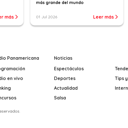
más grande del mundo
er más
Leer más
01 Jul 2026
dio Panamericana
Noticias
ogramación
Espectáculos
Tende
io en vivo
Deportes
Tips 
nking
Actualidad
Inter
ncursos
Salsa
Reservados.