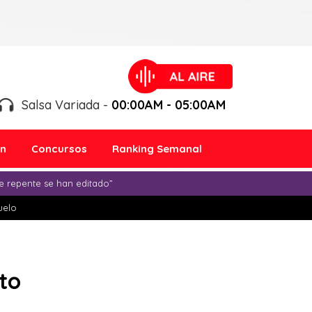
Salsa Variada -
00:00AM - 05:00AM
ón
Concursos
Ranking Semanal
e repente se han editado”
duelo
to