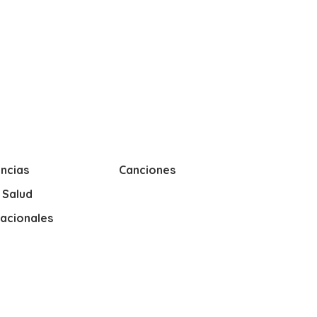
ncias
Canciones
y Salud
nacionales