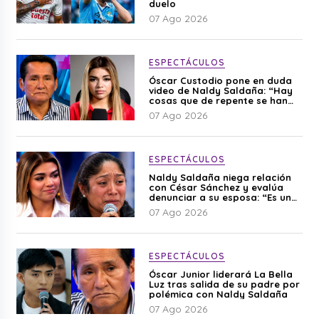
duelo
07 Ago 2026
ESPECTÁCULOS
Óscar Custodio pone en duda
video de Naldy Saldaña: “Hay
cosas que de repente se han
editado”
07 Ago 2026
ESPECTÁCULOS
Naldy Saldaña niega relación
con César Sánchez y evalúa
denunciar a su esposa: “Es una
difamación”
07 Ago 2026
ESPECTÁCULOS
Óscar Junior liderará La Bella
Luz tras salida de su padre por
polémica con Naldy Saldaña
07 Ago 2026