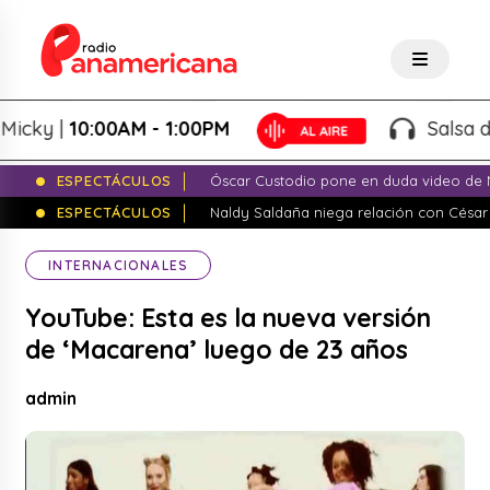
y |
10:00AM - 1:00PM
Salsa de Pes
ESPECTÁCULOS
Óscar Custodio pone en duda video de N
ESPECTÁCULOS
Naldy Saldaña niega relación con César
INTERNACIONALES
YouTube: Esta es la nueva versión
de ‘Macarena’ luego de 23 años
admin