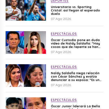
DEPORTES
Universitario vs. Sporting
Cristal: así llegan al esperado
duelo
07 Ago 2026
ESPECTÁCULOS
Óscar Custodio pone en duda
video de Naldy Saldaña: “Hay
cosas que de repente se han
editado”
07 Ago 2026
ESPECTÁCULOS
Naldy Saldaña niega relación
con César Sánchez y evalúa
denunciar a su esposa: “Es una
difamación”
07 Ago 2026
ESPECTÁCULOS
Óscar Junior liderará La Bella