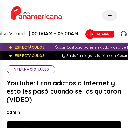
 Variada |
00:00AM - 05:00AM
Sa
ESPECTÁCULOS
Óscar Custodio pone en duda video de N
ESPECTÁCULOS
Naldy Saldaña niega relación con César
INTERNACIONALES
YouTube: Eran adictos a Internet y
esto les pasó cuando se las quitaron
(VIDEO)
admin