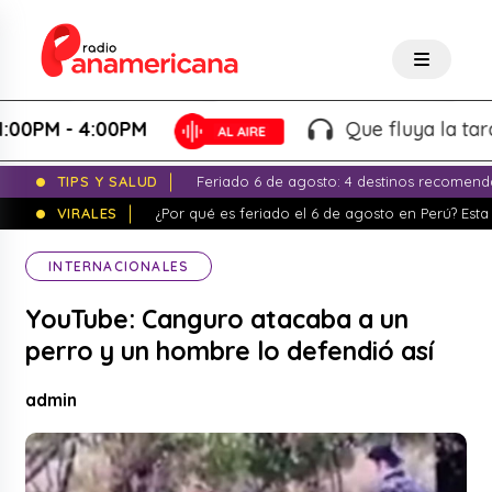
M - 4:00PM
Que fluya la tarde! - 
TIPS Y SALUD
Feriado 6 de agosto: 4 destinos recomend
VIRALES
¿Por qué es feriado el 6 de agosto en Perú? Esta 
INTERNACIONALES
YouTube: Canguro atacaba a un
perro y un hombre lo defendió así
admin