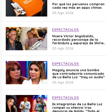
Por qué los peruanos compran
cada vez más en apps chinas
05 Ago 2026
ESPECTÁCULOS
Muere Víctor Angobaldo,
recordado personaje de la
farándula y expareja de Shirley
Cherres
05 Ago 2026
ESPECTÁCULOS
Magaly anuncia una bomba
que contradeciría comunicado
de La Bella Luz: “Hay un audio”
05 Ago 2026
ESPECTÁCULOS
Ex integrantes de La Bella Luz
rompen su silencio tras
denuncia de Naldy: “Todo el