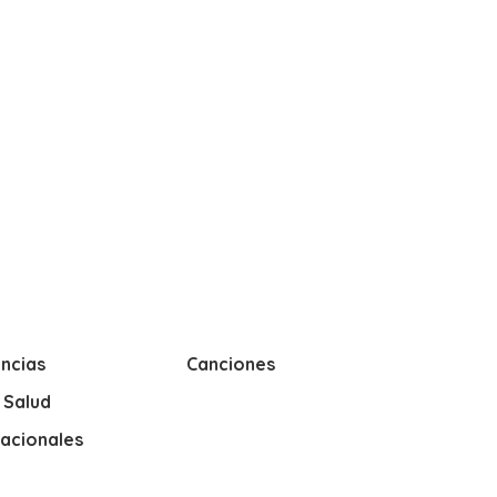
ncias
Canciones
y Salud
nacionales