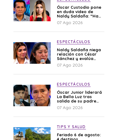
Óscar Custodio pone
en duda video de
Naldy Saldaña: “Hay
cosas que de repente
07 Ago 2026
se han editado”
ESPECTÁCULOS
Naldy Saldaña niega
relación con César
Sánchez y evalúa
denunciar a su
07 Ago 2026
esposa: “Es una
difamación”
ESPECTÁCULOS
Óscar Junior liderará
La Bella Luz tras
salida de su padre
por polémica con
07 Ago 2026
Naldy Saldaña
TIPS Y SALUD
Feriado 6 de agosto:
4 destinos