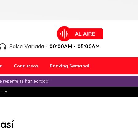
Salsa Variada -
00:00AM - 05:00AM
ón
Concursos
Ranking Semanal
e repente se han editado”
duelo
así