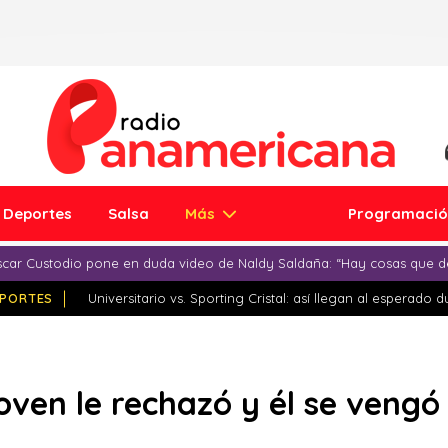
Deportes
Salsa
Más
Programaci
car Custodio pone en duda video de Naldy Saldaña: “Hay cosas que d
PORTES
Universitario vs. Sporting Cristal: así llegan al esperado 
oven le rechazó y él se vengó 