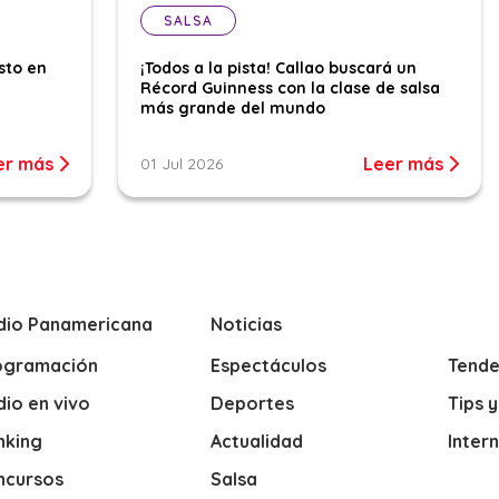
SALSA
sto en
¡Todos a la pista! Callao buscará un
Récord Guinness con la clase de salsa
más grande del mundo
er más
Leer más
01 Jul 2026
dio Panamericana
Noticias
ogramación
Espectáculos
Tende
io en vivo
Deportes
Tips 
nking
Actualidad
Inter
ncursos
Salsa