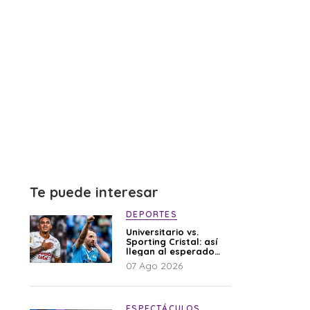
Te puede interesar
DEPORTES
Universitario vs.
Sporting Cristal: así
llegan al esperado
duelo
07 Ago 2026
ESPECTÁCULOS