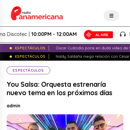
iscotec |
10:00PM - 12:00AM
Pan
ESPECTÁCULOS
Óscar Custodio pone en duda video de N
ESPECTÁCULOS
Naldy Saldaña niega relación con César
ESPECTÁCULOS
You Salsa: Orquesta estrenaría
nuevo tema en los próximos días
admin