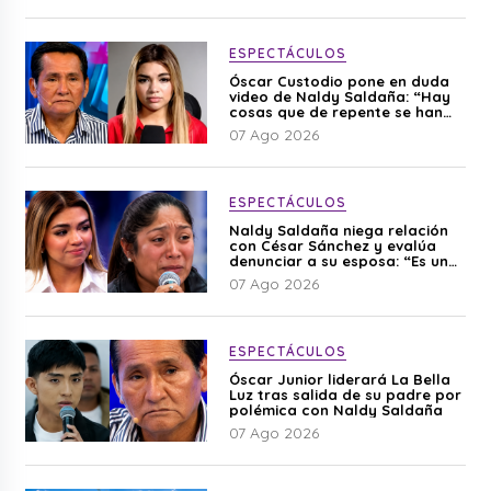
ESPECTÁCULOS
Óscar Custodio pone en duda
video de Naldy Saldaña: “Hay
cosas que de repente se han
editado”
07 Ago 2026
ESPECTÁCULOS
Naldy Saldaña niega relación
con César Sánchez y evalúa
denunciar a su esposa: “Es una
difamación”
07 Ago 2026
ESPECTÁCULOS
Óscar Junior liderará La Bella
Luz tras salida de su padre por
polémica con Naldy Saldaña
07 Ago 2026