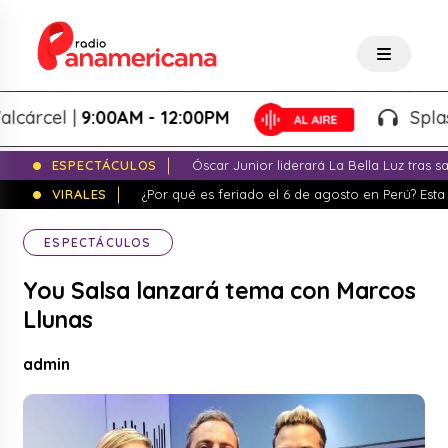
cel |
9:00AM - 12:00PM
Splash! -
ESPECTÁCULOS
Óscar Junior liderará La Bella Luz tras 
VIRALES
¿Por qué es feriado el 6 de agosto en Perú? Esta 
ESPECTÁCULOS
You Salsa lanzará tema con Marcos
Llunas
admin