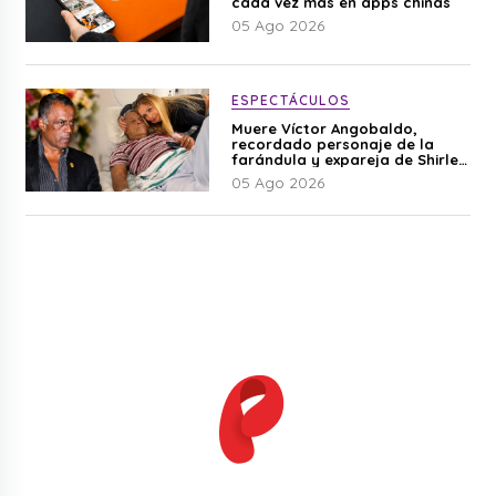
cada vez más en apps chinas
05 Ago 2026
ESPECTÁCULOS
Muere Víctor Angobaldo,
recordado personaje de la
farándula y expareja de Shirley
Cherres
05 Ago 2026