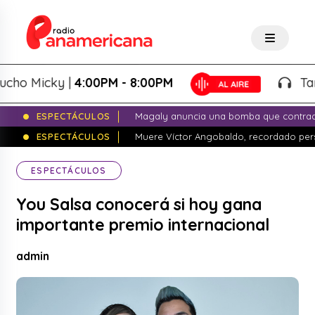
o Micky |
4:00PM - 8:00PM
Tardeo
ESPECTÁCULOS
Magaly anuncia una bomba que contrade
ESPECTÁCULOS
Muere Víctor Angobaldo, recordado pers
ESPECTÁCULOS
You Salsa conocerá si hoy gana
importante premio internacional
admin