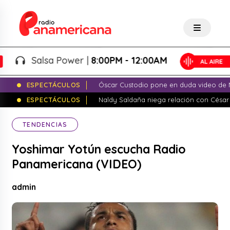
Salsa Power |
8:00PM - 12:00AM
ESPECTÁCULOS
Óscar Custodio pone en duda video de N
ESPECTÁCULOS
Naldy Saldaña niega relación con César
TENDENCIAS
Yoshimar Yotún escucha Radio
Panamericana (VIDEO)
admin