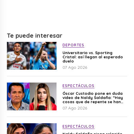
Te puede interesar
DEPORTES
Universitario vs. Sporting
Cristal: así llegan al esperado
duelo
07 Ago 2026
ESPECTÁCULOS
Óscar Custodio pone en duda
video de Naldy Saldaña: “Hay
cosas que de repente se han
editado”
07 Ago 2026
ESPECTÁCULOS
Naldy Saldaña niega relación