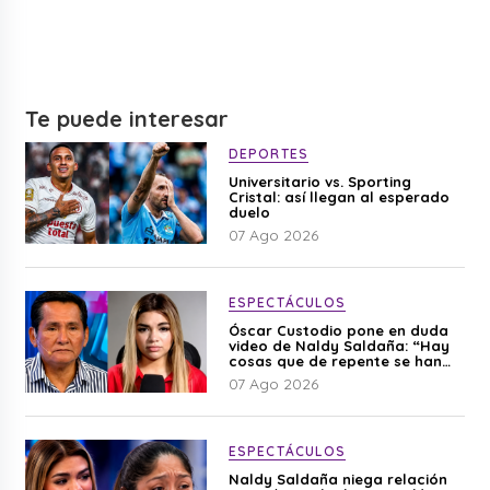
Te puede interesar
DEPORTES
Universitario vs. Sporting
Cristal: así llegan al esperado
duelo
07 Ago 2026
ESPECTÁCULOS
Óscar Custodio pone en duda
video de Naldy Saldaña: “Hay
cosas que de repente se han
editado”
07 Ago 2026
ESPECTÁCULOS
Naldy Saldaña niega relación