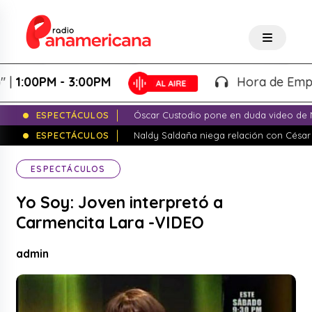
00PM - 3:00PM
Hora de Emprender
ESPECTÁCULOS
Óscar Custodio pone en duda video de N
ESPECTÁCULOS
Naldy Saldaña niega relación con César
ESPECTÁCULOS
Yo Soy: Joven interpretó a
Carmencita Lara -VIDEO
admin