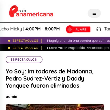
 Micky |
4:00PM - 8:00PM
Tardeo 
ESPECTÁCULOS
Magaly anuncia una bomba que contrade
ESPECTÁCULOS
Muere Víctor Angobaldo, recordado pers
ESPECTÁCULOS
Yo Soy: Imitadores de Madonna,
Pedro Suárez-Vértiz y Daddy
Yanquee fueron eliminados
admin