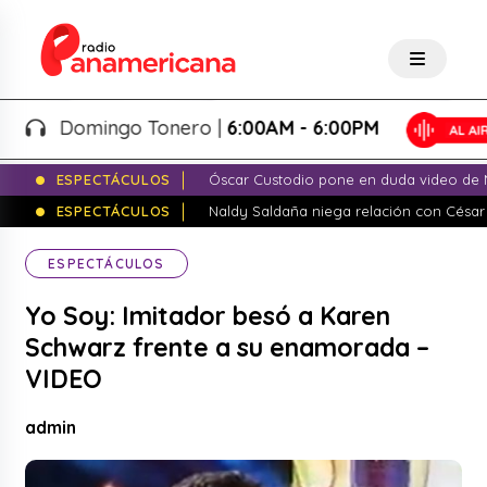
Domingo Tonero |
6:00AM - 6:00PM
ESPECTÁCULOS
Óscar Custodio pone en duda video de N
ESPECTÁCULOS
Naldy Saldaña niega relación con César
ESPECTÁCULOS
Yo Soy: Imitador besó a Karen
Schwarz frente a su enamorada –
VIDEO
admin