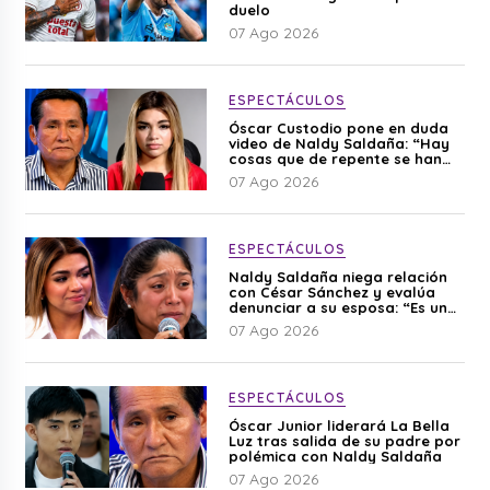
duelo
07 Ago 2026
ESPECTÁCULOS
Óscar Custodio pone en duda
video de Naldy Saldaña: “Hay
cosas que de repente se han
editado”
07 Ago 2026
ESPECTÁCULOS
Naldy Saldaña niega relación
con César Sánchez y evalúa
denunciar a su esposa: “Es una
difamación”
07 Ago 2026
ESPECTÁCULOS
Óscar Junior liderará La Bella
Luz tras salida de su padre por
polémica con Naldy Saldaña
07 Ago 2026