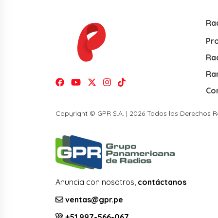
Ra
Pr
Rad
Ra
Co
Copyright © GPR S.A. | 2026 Todos los Derechos 
Anuncia con nosotros,
contáctanos
ventas@gpr.pe
+51 997-566-067