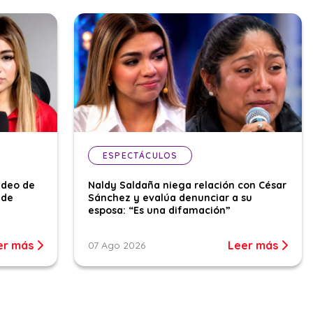
ESPECTÁCULOS
ideo de
Naldy Saldaña niega relación con César
 de
Sánchez y evalúa denunciar a su
esposa: “Es una difamación”
er más
Leer más
07 Ago 2026