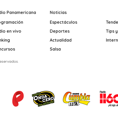
dio Panamericana
Noticias
ogramación
Espectáculos
Tende
io en vivo
Deportes
Tips 
nking
Actualidad
Inter
ncursos
Salsa
Reservados.