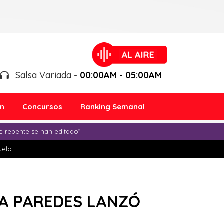
Salsa Variada -
00:00AM - 05:00AM
ón
Concursos
Ranking Semanal
e repente se han editado”
duelo
ISSA PAREDES LANZÓ