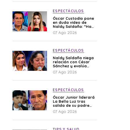
ESPECTÁCULOS
Óscar Custodio pone
en duda video de
Naldy Saldaña: “Hay
cosas que de repente
07 Ago 2026
se han editado”
ESPECTÁCULOS
Naldy Saldaña niega
relación con César
Sánchez y evalúa
denunciar a su
07 Ago 2026
esposa: “Es una
difamación”
ESPECTÁCULOS
Óscar Junior liderará
La Bella Luz tras
salida de su padre
por polémica con
07 Ago 2026
Naldy Saldaña
TIPS Y SALUD