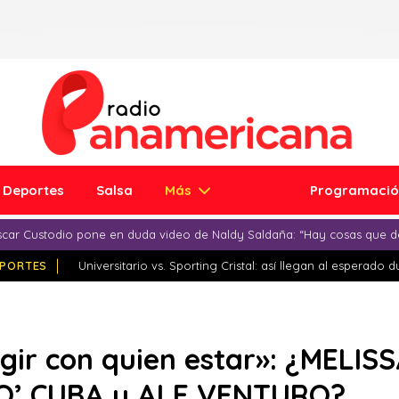
Deportes
Salsa
Más
Programaci
car Custodio pone en duda video de Naldy Saldaña: “Hay cosas que d
PORTES
Universitario vs. Sporting Cristal: así llegan al esperado 
egir con quien estar»: ¿MEL
TO’ CUBA y ALE VENTURO?