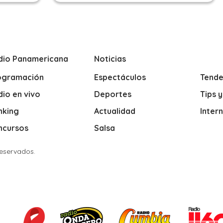
dio Panamericana
Noticias
ogramación
Espectáculos
Tende
io en vivo
Deportes
Tips 
nking
Actualidad
Inter
ncursos
Salsa
Reservados.