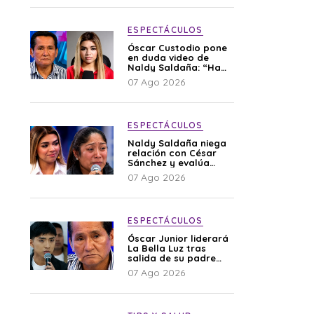
ESPECTÁCULOS
Óscar Custodio pone
en duda video de
Naldy Saldaña: “Hay
cosas que de repente
07 Ago 2026
se han editado”
ESPECTÁCULOS
Naldy Saldaña niega
relación con César
Sánchez y evalúa
denunciar a su
07 Ago 2026
esposa: “Es una
difamación”
ESPECTÁCULOS
Óscar Junior liderará
La Bella Luz tras
salida de su padre
por polémica con
07 Ago 2026
Naldy Saldaña