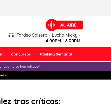
Tardeo Salsero - Lucho Micky -
4:00PM - 8:00PM
ón
Concursos
Ranking Semanal
e repente se han editado”
duelo
z tras críticas: