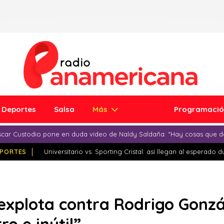
Deportes
Salsa
Más
Programaci
car Custodio pone en duda video de Naldy Saldaña: “Hay cosas que d
PORTES
Universitario vs. Sporting Cristal: así llegan al esperado 
explota contra Rodrigo Gonzále