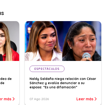
as
ESPECTÁCULOS
ideo de
Naldy Saldaña niega relación con César
 de
Sánchez y evalúa denunciar a su
esposa: “Es una difamación”
er más
Leer más
07 Ago 2026