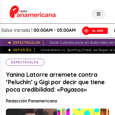
sa Variada |
00:00AM - 05:00AM
S
ESPECTÁCULOS
Óscar Custodio pone en duda video de N
DEPORTES
Universitario vs. Sporting Cristal: así llegan a
ESPECTÁCULOS
Yanina Latorre arremete contra
‘Peluchín’ y Gigi por decir que tiene
poca credibilidad: «Payasos»
Redacción Panamericana