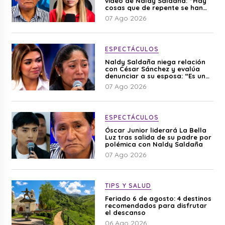
video de Naldy Saldaña: “Hay
cosas que de repente se han
editado”
07 Ago 2026
ESPECTÁCULOS
Naldy Saldaña niega relación
con César Sánchez y evalúa
denunciar a su esposa: “Es una
difamación”
07 Ago 2026
ESPECTÁCULOS
Óscar Junior liderará La Bella
Luz tras salida de su padre por
polémica con Naldy Saldaña
07 Ago 2026
TIPS Y SALUD
Feriado 6 de agosto: 4 destinos
recomendados para disfrutar
el descanso
06 Ago 2026