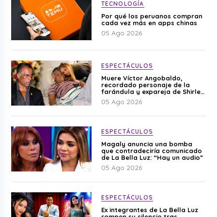
TECNOLOGÍA
Por qué los peruanos compran
cada vez más en apps chinas
05 Ago 2026
ESPECTÁCULOS
Muere Víctor Angobaldo,
recordado personaje de la
farándula y expareja de Shirley
Cherres
05 Ago 2026
ESPECTÁCULOS
Magaly anuncia una bomba
que contradeciría comunicado
de La Bella Luz: “Hay un audio”
05 Ago 2026
ESPECTÁCULOS
Ex integrantes de La Bella Luz
rompen su silencio tras