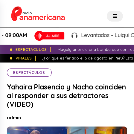
0AM
Levantados - Luigui Carbajal
ESPECTÁCULOS
Magaly anuncia una bomba que contrade
VIRALES
¿Por qué es feriado el 6 de agosto en Perú? Esta 
ESPECTÁCULOS
Yahaira Plasencia y Nacho coinciden
al responder a sus detractores
(VIDEO)
admin