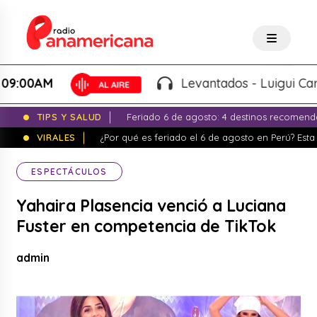
0AM
Levantados - Luigui Carbajal
TIPS Y SALUD
Feriado 6 de agosto: 4 destinos recomend
VIRALES
¿Por qué es feriado el 6 de agosto en Perú? Esta 
ESPECTÁCULOS
Yahaira Plasencia venció a Luciana
Fuster en competencia de TikTok
admin