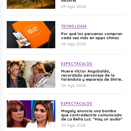
historia
05 Ago 2026
TECNOLOGÍA
Por qué los peruanos compran
cada vez más en apps chinas
05 Ago 2026
ESPECTÁCULOS
Muere Víctor Angobaldo,
recordado personaje de la
farándula y expareja de Shirley
Cherres
05 Ago 2026
ESPECTÁCULOS
Magaly anuncia una bomba
que contradeciría comunicado
de La Bella Luz: “Hay un audio”
05 Ago 2026