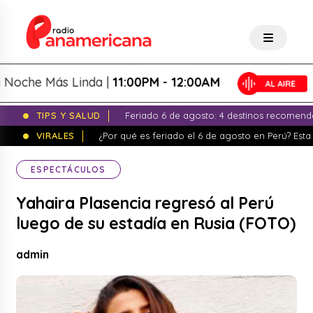
he Más Linda |
11:00PM - 12:00AM
TIPS Y SALUD
Feriado 6 de agosto: 4 destinos recomend
VIRALES
¿Por qué es feriado el 6 de agosto en Perú? Esta 
ESPECTÁCULOS
Yahaira Plasencia regresó al Perú
luego de su estadía en Rusia (FOTO)
admin