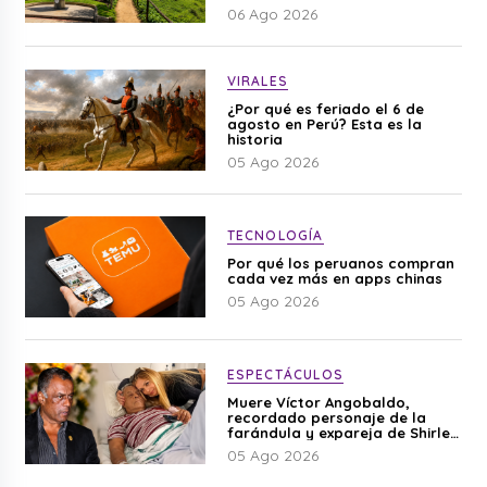
06 Ago 2026
VIRALES
¿Por qué es feriado el 6 de
agosto en Perú? Esta es la
historia
05 Ago 2026
TECNOLOGÍA
Por qué los peruanos compran
cada vez más en apps chinas
05 Ago 2026
ESPECTÁCULOS
Muere Víctor Angobaldo,
recordado personaje de la
farándula y expareja de Shirley
Cherres
05 Ago 2026