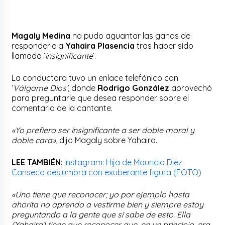
Magaly Medina
no pudo aguantar las ganas de
responderle a
Yahaira Plasencia
tras haber sido
llamada ‘
insignificante
‘.
La conductora tuvo un enlace telefónico con
‘
Válgame Dios’
, donde
Rodrigo González
aprovechó
para preguntarle que desea responder sobre el
comentario de la cantante.
«Yo prefiero ser insignificante a ser doble moral y
doble cara»
, dijo Magaly sobre Yahaira.
LEE TAMBIÉN
:
Instagram: Hija de Mauricio Diez
Canseco deslumbra con exuberante figura (FOTO)
«Uno tiene que reconocer; yo por ejemplo hasta
ahorita no aprendo a vestirme bien y siempre estoy
preguntando a la gente que sí sabe de esto. Ella
(Yahaira) tiene que reconocer que, en un principio, era