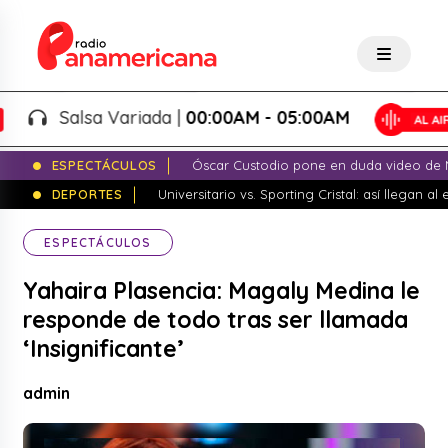
Salsa Variada |
00:00AM - 05:00AM
ESPECTÁCULOS
Óscar Custodio pone en duda video de N
DEPORTES
Universitario vs. Sporting Cristal: así llegan a
ESPECTÁCULOS
Yahaira Plasencia: Magaly Medina le
responde de todo tras ser llamada
‘Insignificante’
admin