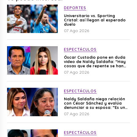
DEPORTES
Universitario vs. Sporting
Cristal: así llegan al esperado
duelo
07 Ago 2026
ESPECTÁCULOS
Óscar Custodio pone en duda
video de Naldy Saldaña: “Hay
cosas que de repente se han
editado”
07 Ago 2026
ESPECTÁCULOS
Naldy Saldaña niega relación
con César Sánchez y evalúa
denunciar a su esposa: “Es una
difamación”
07 Ago 2026
ESPECTÁCULOS