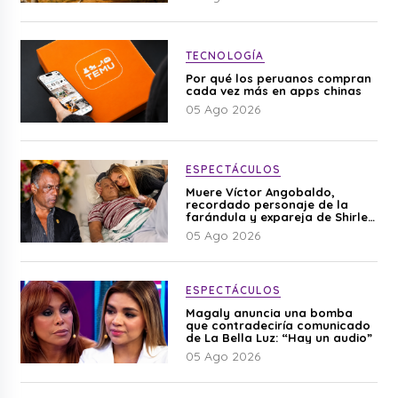
TECNOLOGÍA
Por qué los peruanos compran
cada vez más en apps chinas
05 Ago 2026
ESPECTÁCULOS
Muere Víctor Angobaldo,
recordado personaje de la
farándula y expareja de Shirley
Cherres
05 Ago 2026
ESPECTÁCULOS
Magaly anuncia una bomba
que contradeciría comunicado
de La Bella Luz: “Hay un audio”
05 Ago 2026