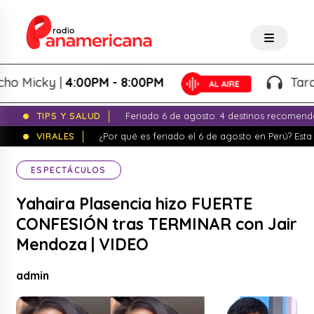
Micky |
4:00PM - 8:00PM
Tardeo S
TIPS Y SALUD
Feriado 6 de agosto: 4 destinos recomend
VIRALES
¿Por qué es feriado el 6 de agosto en Perú? Esta 
ESPECTÁCULOS
Yahaira Plasencia hizo FUERTE
CONFESIÓN tras TERMINAR con Jair
Mendoza | VIDEO
admin