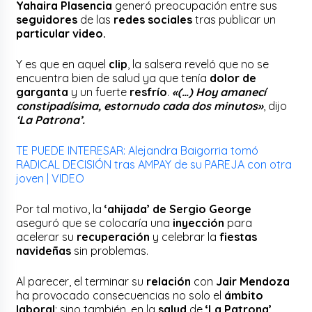
Yahaira Plasencia
generó preocupación entre sus
seguidores
de las
redes sociales
tras publicar un
particular video.
Y es que en aquel
clip
, la salsera reveló que no se
encuentra bien de salud ya que tenía
dolor de
garganta
y un fuerte
resfrío
.
«(…) Hoy amanecí
constipadísima, estornudo cada dos minutos»
, dijo
‘La Patrona’.
TE PUEDE INTERESAR: Alejandra Baigorria tomó
RADICAL DECISIÓN tras AMPAY de su PAREJA con otra
joven | VIDEO
Por tal motivo, la
‘ahijada’ de Sergio George
aseguró que se colocaría una
inyección
para
acelerar su
recuperación
y celebrar la
fiestas
navideñas
sin problemas.
Al parecer, el terminar su
relación
con
Jair Mendoza
ha provocado consecuencias no solo el
ámbito
laboral
; sino también, en la
salud
de
‘La Patrona’.