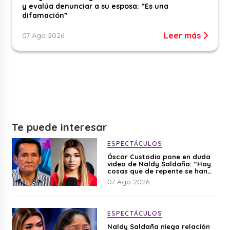
y evalúa denunciar a su esposa: “Es una
difamación”
Leer más
07 Ago 2026
Te puede interesar
ESPECTÁCULOS
Óscar Custodio pone en duda
video de Naldy Saldaña: “Hay
cosas que de repente se han
editado”
07 Ago 2026
ESPECTÁCULOS
Naldy Saldaña niega relación