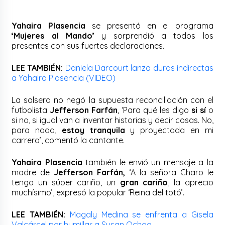
Yahaira Plasencia
se presentó en el programa
‘Mujeres al Mando’
y sorprendió a todos los
presentes con sus fuertes declaraciones.
LEE TAMBIÉN:
Daniela Darcourt lanza duras indirectas
a Yahaira Plasencia (VIDEO)
La salsera no negó la supuesta reconciliación con el
futbolista
Jefferson Farfán
, ‘Para qué les digo
si sí
o
si no, si igual van a inventar historias y decir cosas. No,
para nada,
estoy tranquila
y proyectada en mi
carrera’, comentó la cantante.
Yahaira Plasencia
también le envió un mensaje a la
madre de
Jefferson Farfán,
‘A la señora Charo le
tengo un súper cariño, un
gran cariño
, la aprecio
muchísimo’, expresó la popular ‘Reina del totó’.
LEE TAMBIÉN:
Magaly Medina se enfrenta a Gisela
Valcárcel por humillar a Susan Ochoa