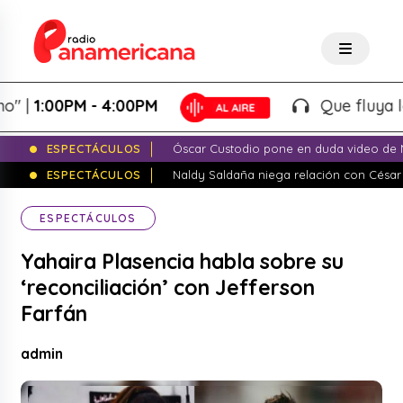
:00PM - 4:00PM
Que fluya la tard
ESPECTÁCULOS
Óscar Custodio pone en duda video de N
ESPECTÁCULOS
Naldy Saldaña niega relación con César
ESPECTÁCULOS
Yahaira Plasencia habla sobre su
‘reconciliación’ con Jefferson
Farfán
admin