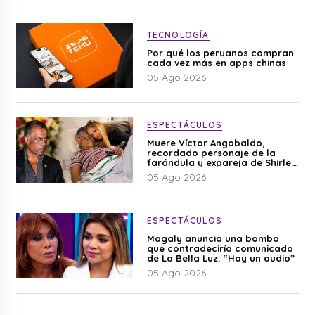
TECNOLOGÍA
Por qué los peruanos compran
cada vez más en apps chinas
05 Ago 2026
ESPECTÁCULOS
Muere Víctor Angobaldo,
recordado personaje de la
farándula y expareja de Shirley
Cherres
05 Ago 2026
ESPECTÁCULOS
Magaly anuncia una bomba
que contradeciría comunicado
de La Bella Luz: “Hay un audio”
05 Ago 2026