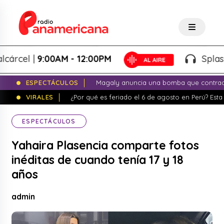
el |
9:00AM - 12:00PM
Splash! - 
ESPECTÁCULOS
Magaly anuncia una bomba que contrade
VIRALES
¿Por qué es feriado el 6 de agosto en Perú? Esta 
ESPECTÁCULOS
Yahaira Plasencia comparte fotos
inéditas de cuando tenía 17 y 18
años
admin