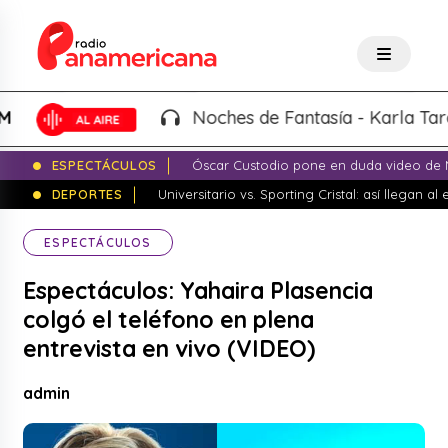
Noches de Fantasía - Karla Tarazona
ESPECTÁCULOS
Óscar Custodio pone en duda video de N
DEPORTES
Universitario vs. Sporting Cristal: así llegan a
ESPECTÁCULOS
Espectáculos: Yahaira Plasencia
colgó el teléfono en plena
entrevista en vivo (VIDEO)
admin