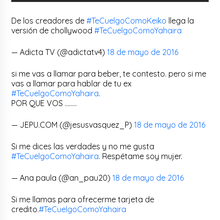
De los creadores de
#TeCuelgoComoKeiko
llega la
versión de chollywood
#TeCuelgoComoYahaira
— Adicta TV (@adictatv4)
18 de mayo de 2016
si me vas a llamar para beber, te contesto. pero si me
vas a llamar para hablar de tu ex
#TeCuelgoComoYahaira
.
POR QUE VOS ……..
— JEPU.COM (@jesusvasquez_P)
18 de mayo de 2016
Si me dices las verdades y no me gusta
#TeCuelgoComoYahaira
. Respétame soy mujer.
— Ana paula (@an_pau20)
18 de mayo de 2016
Si me llamas para ofrecerme tarjeta de
credito.
#TeCuelgoComoYahaira