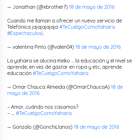
— Jonathan (@xbrother7)
18 de mayo de 2016
Cuando me llaman a ofrecer un nuevo servicio de
Telefónica jajajajajaja
#TeCuelgoComoYahaira
#EspectaculosL
— valentina Pinto (@valen04)
18 de mayo de 2016
La yahaira se alucina Keiko … la educación y el nivel se
aprende, en ves de gastar en ropa y etc, aprende
educación
#TeCuelgoComoYahaira
— Omar Chauca Almeida (@OmarChaucaA)
18 de
mayo de 2016
– Amor, cuándo nos casamos?
– ….
#TeCuelgoComoYahaira
— Gonzalo (@GonchiLlanos)
18 de mayo de 2016