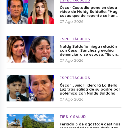
ESPECTÁCULOS
Óscar Custodio pone en duda
video de Naldy Saldaña: “Hay
cosas que de repente se han
editado”
07 Ago 2026
ESPECTÁCULOS
Naldy Saldaña niega relación
con César Sánchez y evalúa
denunciar a su esposa: “Es una
difamación”
07 Ago 2026
ESPECTÁCULOS
Óscar Junior liderará La Bella
Luz tras salida de su padre por
polémica con Naldy Saldaña
07 Ago 2026
TIPS Y SALUD
Feriado 6 de agosto: 4 destinos
recomendados para disfrutar