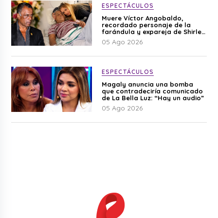
ESPECTÁCULOS
Muere Víctor Angobaldo,
recordado personaje de la
farándula y expareja de Shirley
Cherres
05 Ago 2026
ESPECTÁCULOS
Magaly anuncia una bomba
que contradeciría comunicado
de La Bella Luz: “Hay un audio”
05 Ago 2026