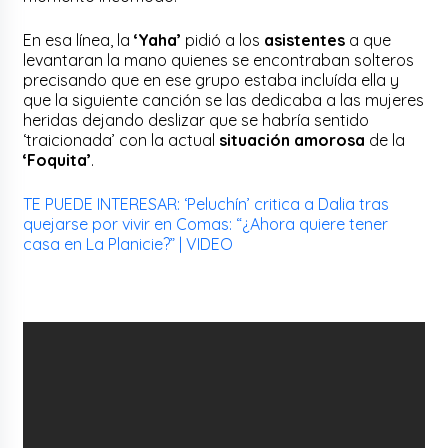
En esa línea, la
‘Yaha’
pidió a los
asistentes
a que
levantaran la mano quienes se encontraban solteros
precisando que en ese grupo estaba incluída ella y
que la siguiente canción se las dedicaba a las mujeres
heridas dejando deslizar que se habría sentido
‘traicionada’ con la actual
situación amorosa
de la
‘Foquita’
.
TE PUEDE INTERESAR: ‘Peluchín’ critica a Dalia tras
quejarse por vivir en Comas: “¿Ahora quiere tener
casa en La Planicie?” | VIDEO