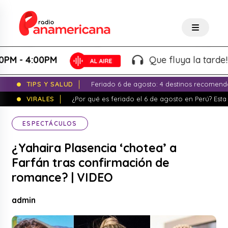
- 4:00PM
Que fluya la tarde! - Ma
TIPS Y SALUD
Feriado 6 de agosto: 4 destinos recomend
VIRALES
¿Por qué es feriado el 6 de agosto en Perú? Esta 
ESPECTÁCULOS
¿Yahaira Plasencia ‘chotea’ a
Farfán tras confirmación de
romance? | VIDEO
admin