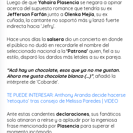
Luego de que
Yahaira Plasencia
se negara a opinar
acerca del supuesto romance que tendría su ex
Jefferson Farfán
junto a
Olenka Mejía
, su ex
cuñada, la cantante no soportó más y lanzó fuerte
indirecta hacia ‘Jefry’.
Hace unos días la
salsera
dio un concierto en donde
el público no dudó en recordarle el nombre del
seleccionado nacional a la
‘Patrona’
quien, fiel a su
estilo, disparó los dardos más letales a su ex pareja.
“Acá hay un chocolate, esos que ya no me gustan.
Ahora me gusta chocolate blanco (…)”
, añadió la
intérprete de ‘Cobarde’.
TE PUEDE INTERESAR: Anthony Aranda decide hacerse
‘retoquito’ tras consejo de Melissa Paredes | VIDEO
Ante estas candentes
declaraciones
, sus fanáticos
solo atinaron a reírse y a aplaudir por la ingeniosa
frase mencionada por
Plasencia
para superar el
momento incómodo.