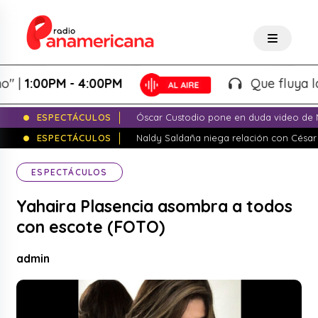
:00PM - 4:00PM
Que fluya la tard
ESPECTÁCULOS
Óscar Custodio pone en duda video de N
ESPECTÁCULOS
Naldy Saldaña niega relación con César
ESPECTÁCULOS
Yahaira Plasencia asombra a todos
con escote (FOTO)
admin