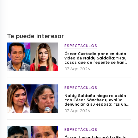
Te puede interesar
ESPECTÁCULOS
Óscar Custodio pone en duda
video de Naldy Saldaña: “Hay
cosas que de repente se han
editado”
07 Ago 2026
ESPECTÁCULOS
Naldy Saldaña niega relación
con César Sánchez y evalúa
denunciar a su esposa: “Es una
difamación”
07 Ago 2026
ESPECTÁCULOS
Óscar Junior liderará La Bella