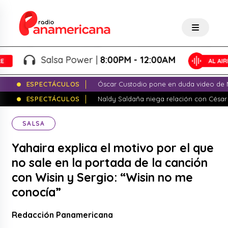
Salsa Power |
8:00PM - 12:00AM
ESPECTÁCULOS
Óscar Custodio pone en duda video de N
ESPECTÁCULOS
Naldy Saldaña niega relación con César
SALSA
Yahaira explica el motivo por el que
no sale en la portada de la canción
con Wisin y Sergio: “Wisin no me
conocía”
Redacción Panamericana