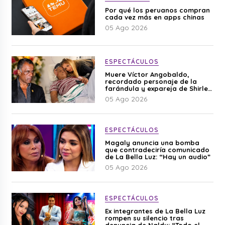
Por qué los peruanos compran
cada vez más en apps chinas
05 Ago 2026
ESPECTÁCULOS
Muere Víctor Angobaldo,
recordado personaje de la
farándula y expareja de Shirley
Cherres
05 Ago 2026
ESPECTÁCULOS
Magaly anuncia una bomba
que contradeciría comunicado
de La Bella Luz: “Hay un audio”
05 Ago 2026
ESPECTÁCULOS
Ex integrantes de La Bella Luz
rompen su silencio tras
denuncia de Naldy: “Todo el