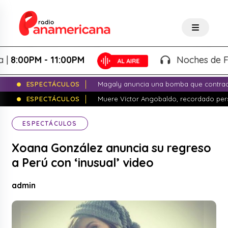
0PM - 11:00PM
Noches de Fantasía
ESPECTÁCULOS
Magaly anuncia una bomba que contrade
ESPECTÁCULOS
Muere Víctor Angobaldo, recordado pers
ESPECTÁCULOS
Xoana González anuncia su regreso
a Perú con ‘inusual’ video
admin