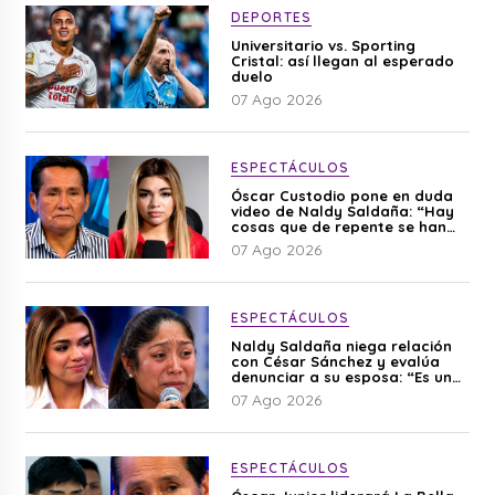
DEPORTES
Universitario vs. Sporting
Cristal: así llegan al esperado
duelo
07 Ago 2026
ESPECTÁCULOS
Óscar Custodio pone en duda
video de Naldy Saldaña: “Hay
cosas que de repente se han
editado”
07 Ago 2026
ESPECTÁCULOS
Naldy Saldaña niega relación
con César Sánchez y evalúa
denunciar a su esposa: “Es una
difamación”
07 Ago 2026
ESPECTÁCULOS