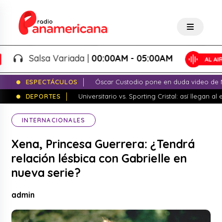
Salsa Variada |
00:00AM - 05:00AM
ESPECTÁCULOS
Óscar Custodio pone en duda video de N
DEPORTES
Universitario vs. Sporting Cristal: así llegan a
INTERNACIONALES
Xena, Princesa Guerrera: ¿Tendrá
relación lésbica con Gabrielle en
nueva serie?
admin