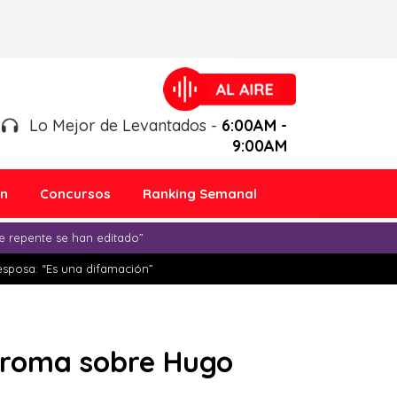
Lo Mejor de Levantados -
6:00AM -
9:00AM
ón
Concursos
Ranking Semanal
e repente se han editado”
esposa: “Es una difamación”
 broma sobre Hugo