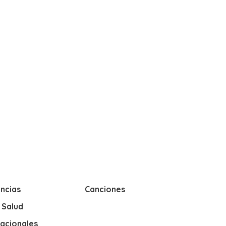
ncias
Canciones
y Salud
nacionales