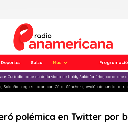
Deportes
Salsa
Más
Programaci
car Custodio pone en duda video de Naldy Saldaña: “Hay cosas que d
y Saldaña niega relación con César Sánchez y evalúa denunciar a su 
neró polémica en Twitter por