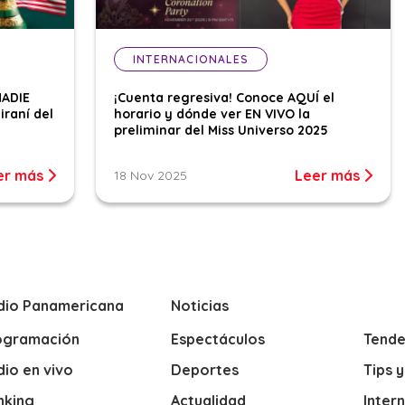
INTERNACIONALES
NADIE
¡Cuenta regresiva! Conoce AQUÍ el
iraní del
horario y dónde ver EN VIVO la
preliminar del Miss Universo 2025
er más
Leer más
18 Nov 2025
dio Panamericana
Noticias
ogramación
Espectáculos
Tende
io en vivo
Deportes
Tips 
nking
Actualidad
Inter