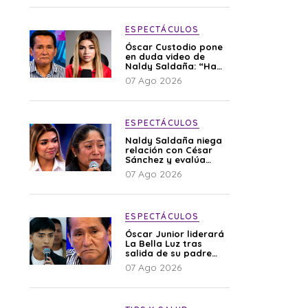
ESPECTÁCULOS
Óscar Custodio pone
en duda video de
Naldy Saldaña: “Hay
cosas que de repente
07 Ago 2026
se han editado”
ESPECTÁCULOS
Naldy Saldaña niega
relación con César
Sánchez y evalúa
denunciar a su
07 Ago 2026
esposa: “Es una
difamación”
ESPECTÁCULOS
Óscar Junior liderará
La Bella Luz tras
salida de su padre
por polémica con
07 Ago 2026
Naldy Saldaña