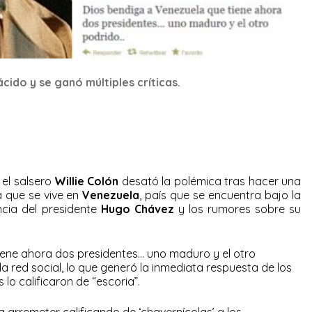
cido y se ganó múltiples críticas.
 el salsero
Willie Colón
desató la polémica tras hacer una
a que se vive en
Venezuela
, país que se encuentra bajo la
ncia del presidente
Hugo Chávez
y los rumores sobre su
iene ahora dos presidentes… uno maduro y el otro
 la red social, lo que generó la inmediata respuesta de los
lo calificaron de “escoria”.
 a arremeter calificando de ‘chavernícolas’ a los