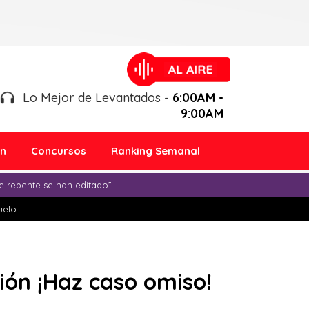
Lo Mejor de Levantados -
6:00AM -
9:00AM
ón
Concursos
Ranking Semanal
e repente se han editado”
duelo
ión ¡Haz caso omiso!