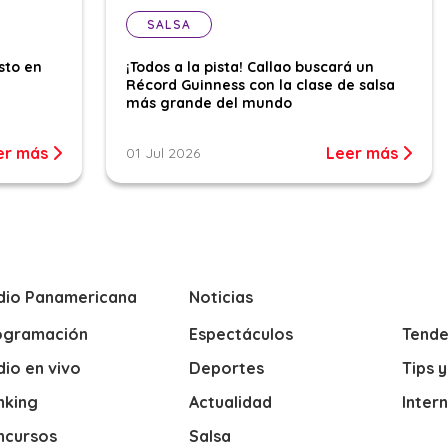
SALSA
sto en
¡Todos a la pista! Callao buscará un
Récord Guinness con la clase de salsa
más grande del mundo
er más
Leer más
01 Jul 2026
dio Panamericana
Noticias
ogramación
Espectáculos
Tende
io en vivo
Deportes
Tips 
nking
Actualidad
Inter
ncursos
Salsa