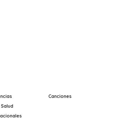
ncias
Canciones
y Salud
nacionales