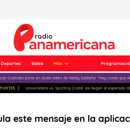
Deportes
Salsa
Más
Programaci
car Custodio pone en duda video de Naldy Saldaña: “Hay cosas que d
PORTES
Universitario vs. Sporting Cristal: así llegan al esperado 
la este mensaje en la aplicac