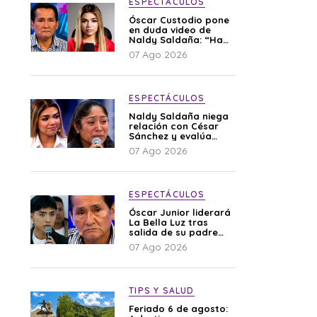
ESPECTÁCULOS
Óscar Custodio pone
en duda video de
Naldy Saldaña: “Hay
cosas que de repente
07 Ago 2026
se han editado”
ESPECTÁCULOS
Naldy Saldaña niega
relación con César
Sánchez y evalúa
denunciar a su
07 Ago 2026
esposa: “Es una
difamación”
ESPECTÁCULOS
Óscar Junior liderará
La Bella Luz tras
salida de su padre
por polémica con
07 Ago 2026
Naldy Saldaña
TIPS Y SALUD
Feriado 6 de agosto: