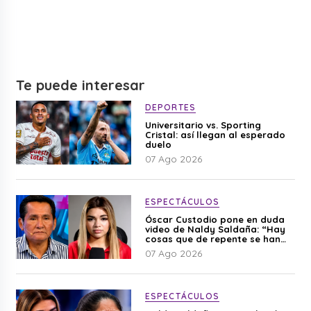
Te puede interesar
DEPORTES
Universitario vs. Sporting
Cristal: así llegan al esperado
duelo
07 Ago 2026
ESPECTÁCULOS
Óscar Custodio pone en duda
video de Naldy Saldaña: “Hay
cosas que de repente se han
editado”
07 Ago 2026
ESPECTÁCULOS