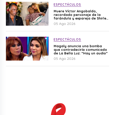
ESPECTÁCULOS
Muere Víctor Angobaldo,
recordado personaje de la
farándula y expareja de Shirley
Cherres
05 Ago 2026
ESPECTÁCULOS
Magaly anuncia una bomba
que contradeciría comunicado
de La Bella Luz: “Hay un audio”
05 Ago 2026