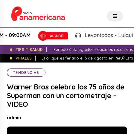
09:00AM
Levantados - Luigui Carb
TIPS Y SALUD
Feriado 6 de agosto: 4 destinos recomend
VIRALES
¿Por qué es feriado el 6 de agosto en Perú? Esta 
TENDENCIAS
Warner Bros celebra los 75 años de
Superman con un cortometraje –
VIDEO
admin