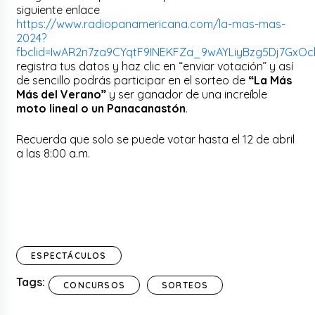
siguiente enlace
https://www.radiopanamericana.com/la-mas-mas-
2024?
fbclid=IwAR2n7za9CYqtF9INEKFZa_9wAYLiyBzg5Dj7GxO
registra tus datos y haz clic en “enviar votación” y así
de sencillo podrás participar en el sorteo de
“La Más
Más del Verano”
y ser ganador de una increíble
moto lineal o un Panacanastón
.
Recuerda que solo se puede votar hasta el 12 de abril
a las 8:00 a.m.
ESPECTÁCULOS
Tags:
CONCURSOS
SORTEOS