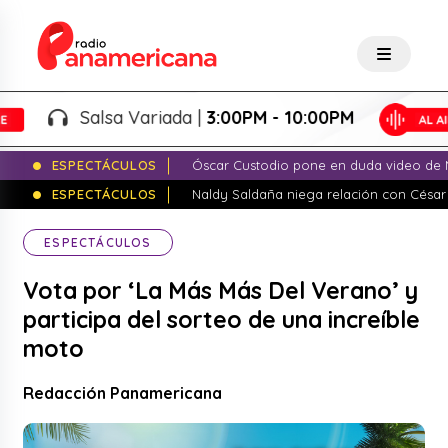
Salsa Variada |
3:00PM - 10:00PM
ESPECTÁCULOS
Óscar Custodio pone en duda video de N
ESPECTÁCULOS
Naldy Saldaña niega relación con César
ESPECTÁCULOS
Vota por ‘La Más Más Del Verano’ y
participa del sorteo de una increíble
moto
Redacción Panamericana