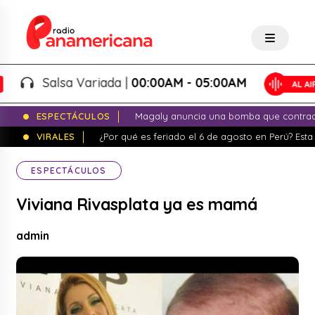
Salsa Variada |
00:00AM - 05:00AM
ESPECTÁCULOS
Magaly anuncia una bomba que contrade
VIRALES
¿Por qué es feriado el 6 de agosto en Perú? Esta 
ESPECTÁCULOS
Viviana Rivasplata ya es mamá
admin