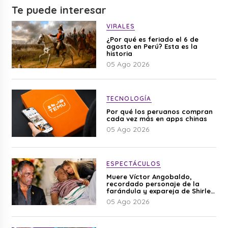
Te puede interesar
VIRALES
¿Por qué es feriado el 6 de
agosto en Perú? Esta es la
historia
05 Ago 2026
TECNOLOGÍA
Por qué los peruanos compran
cada vez más en apps chinas
05 Ago 2026
ESPECTÁCULOS
Muere Víctor Angobaldo,
recordado personaje de la
farándula y expareja de Shirley
Cherres
05 Ago 2026