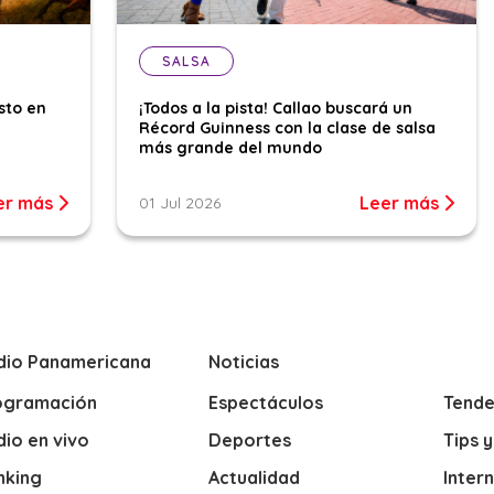
SALSA
sto en
¡Todos a la pista! Callao buscará un
Récord Guinness con la clase de salsa
más grande del mundo
er más
Leer más
01 Jul 2026
dio Panamericana
Noticias
ogramación
Espectáculos
Tende
io en vivo
Deportes
Tips 
nking
Actualidad
Inter