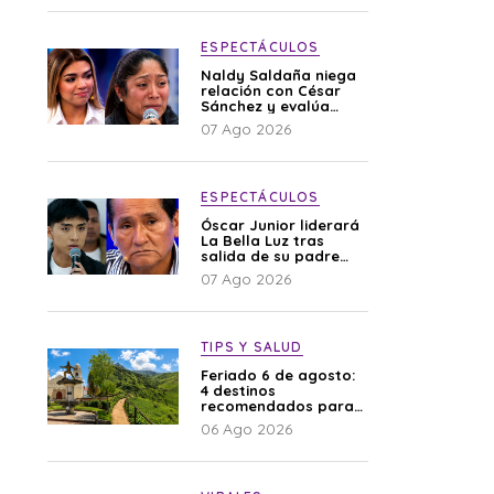
ESPECTÁCULOS
Naldy Saldaña niega
relación con César
Sánchez y evalúa
denunciar a su
07 Ago 2026
esposa: “Es una
difamación”
ESPECTÁCULOS
Óscar Junior liderará
La Bella Luz tras
salida de su padre
por polémica con
07 Ago 2026
Naldy Saldaña
TIPS Y SALUD
Feriado 6 de agosto:
4 destinos
recomendados para
disfrutar el descanso
06 Ago 2026