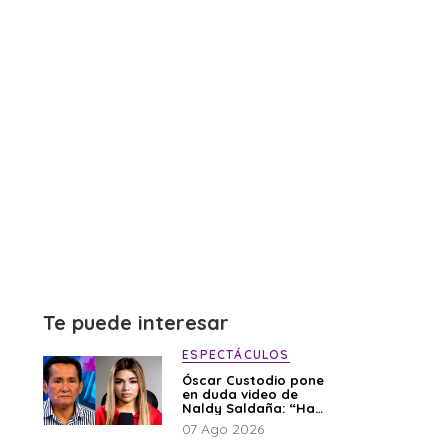
Te puede interesar
ESPECTÁCULOS
Óscar Custodio pone
en duda video de
Naldy Saldaña: “Hay
cosas que de repente
07 Ago 2026
se han editado”