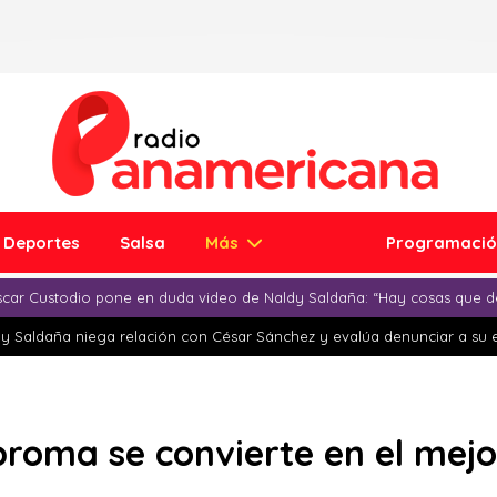
Deportes
Salsa
Más
Programaci
car Custodio pone en duda video de Naldy Saldaña: “Hay cosas que d
y Saldaña niega relación con César Sánchez y evalúa denunciar a su 
broma se convierte en el mej