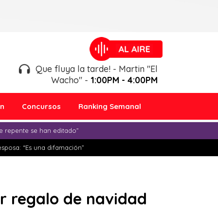
Que fluya la tarde! - Martin "El
Wacho" -
1:00PM - 4:00PM
ón
Concursos
Ranking Semanal
e repente se han editado”
esposa: “Es una difamación”
or regalo de navidad