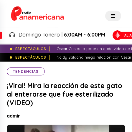
Domingo Tonero |
6:00AM - 6:00PM
ESPECTÁCULOS
Óscar Custodio pone en duda video de N
ESPECTÁCULOS
Naldy Saldaña niega relación con César
TENDENCIAS
¡Viral! Mira la reacción de este gato
al enterarse que fue esterilizado
(VIDEO)
admin