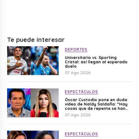
Te puede interesar
DEPORTES
Universitario vs. Sporting
Cristal: así llegan al esperado
duelo
07 Ago 2026
ESPECTÁCULOS
Óscar Custodio pone en duda
video de Naldy Saldaña: “Hay
cosas que de repente se han
editado”
07 Ago 2026
ESPECTÁCULOS