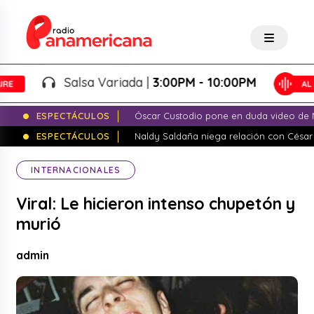
Salsa Variada |
3:00PM - 10:00PM
ESPECTÁCULOS
Óscar Custodio pone en duda video de N
ESPECTÁCULOS
Naldy Saldaña niega relación con César
INTERNACIONALES
Viral: Le hicieron intenso chupetón y
murió
admin