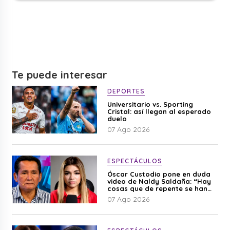
Te puede interesar
DEPORTES
Universitario vs. Sporting
Cristal: así llegan al esperado
duelo
07 Ago 2026
ESPECTÁCULOS
Óscar Custodio pone en duda
video de Naldy Saldaña: “Hay
cosas que de repente se han
editado”
07 Ago 2026