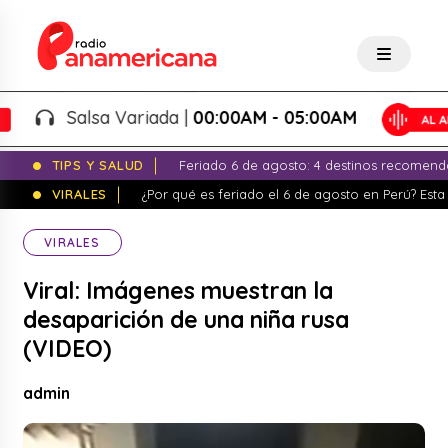
Salsa Variada |
00:00AM - 05:00AM
TIPS Y SALUD
Feriado 6 de agosto: 4 destinos recomend
VIRALES
¿Por qué es feriado el 6 de agosto en Perú? Esta 
VIRALES
Viral: Imágenes muestran la
desaparición de una niña rusa
(VIDEO)
admin