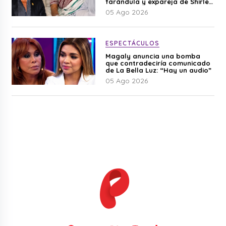
farándula y expareja de Shirley
Cherres
05 Ago 2026
ESPECTÁCULOS
Magaly anuncia una bomba
que contradeciría comunicado
de La Bella Luz: “Hay un audio”
05 Ago 2026