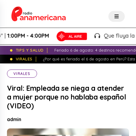
00PM - 4:00PM
Que fluya la tarde!
TIPS Y SALUD
Feriado 6 de agosto: 4 destinos recomend
VIRALES
¿Por qué es feriado el 6 de agosto en Perú? Esta 
VIRALES
Viral: Empleada se niega a atender
a mujer porque no hablaba español
(VIDEO)
admin