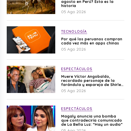
agosto en Perú? Esta es la
historia
05 Ago 2026
TECNOLOGÍA
Por qué los peruanos compran
cada vez más en apps chinas
05 Ago 2026
ESPECTÁCULOS
Muere Víctor Angobaldo,
recordado personaje de la
farándula y expareja de Shirley
Cherres
05 Ago 2026
ESPECTÁCULOS
Magaly anuncia una bomba
que contradeciría comunicado
de La Bella Luz: “Hay un audio”
05 Ago 2026