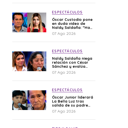
ESPECTÁCULOS
Óscar Custodio pone
en duda video de
Naldy Saldaña: “Hay
cosas que de repente
07 Ago 2026
se han editado”
ESPECTÁCULOS
Naldy Saldaña niega
relación con César
Sánchez y evalúa
denunciar a su
07 Ago 2026
esposa: “Es una
difamación”
ESPECTÁCULOS
Óscar Junior liderará
La Bella Luz tras
salida de su padre
por polémica con
07 Ago 2026
Naldy Saldaña