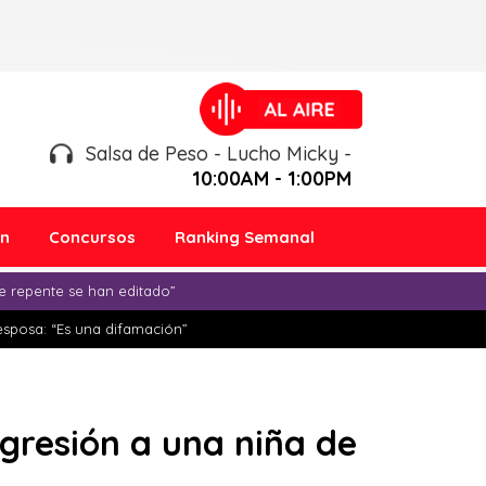
Salsa de Peso - Lucho Micky -
10:00AM - 1:00PM
ón
Concursos
Ranking Semanal
e repente se han editado”
esposa: “Es una difamación”
gresión a una niña de