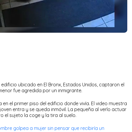
dificio ubicado en El Bronx, Estados Unidos, captaron el
enor fue agredida por un inmigrante.
en el primer piso del edificio donde vivía. El video muestra
joven entra y se queda inmóvil. La pequeña al verlo actuar
o el sujeto la coge y la tira al suelo.
mbre golpea a mujer sin pensar que recibiría un