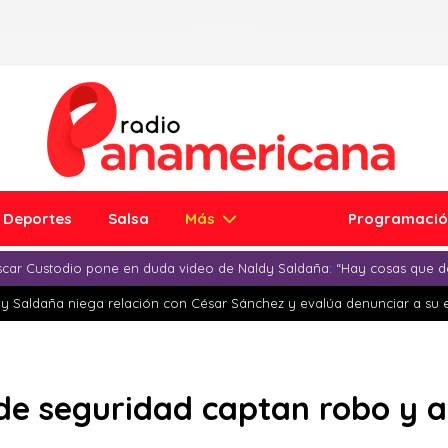
Deportes
Salsa
Más
Programaci
car Custodio pone en duda video de Naldy Saldaña: “Hay cosas que d
y Saldaña niega relación con César Sánchez y evalúa denunciar a su 
de seguridad captan robo y a