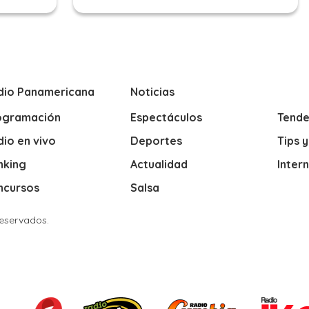
dio Panamericana
Noticias
ogramación
Espectáculos
Tende
io en vivo
Deportes
Tips 
nking
Actualidad
Inter
ncursos
Salsa
Reservados.