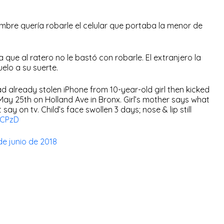
mbre quería robarle el celular que portaba la menor de
 que al ratero no le bastó con robarle. El extranjero la
uelo a su suerte.
d already stolen iPhone from 10-year-old girl then kicked
ay 25th on Holland Ave in Bronx. Girl’s mother says what
ay on tv. Child’s face swollen 3 days; nose & lip still
HCPzD
de junio de 2018