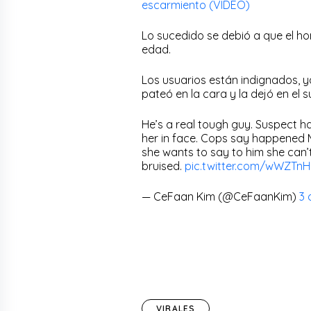
escarmiento (VIDEO)
Lo sucedido se debió a que el ho
edad.
Los usuarios están indignados, ya
pateó en la cara y la dejó en el s
He’s a real tough guy. Suspect ha
her in face. Cops say happened M
she wants to say to him she can’t s
bruised.
pic.twitter.com/wWZTn
— CeFaan Kim (@CeFaanKim)
3 
VIRALES