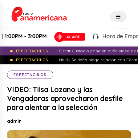
00PM - 3:00PM
Hora de Emprender
ESPECTÁCULOS
Óscar Custodio pone en duda video de N
ESPECTÁCULOS
Naldy Saldaña niega relación con César
ESPECTÁCULOS
VIDEO: Tilsa Lozano y las
Vengadoras aprovecharon desfile
para alentar a la selección
admin