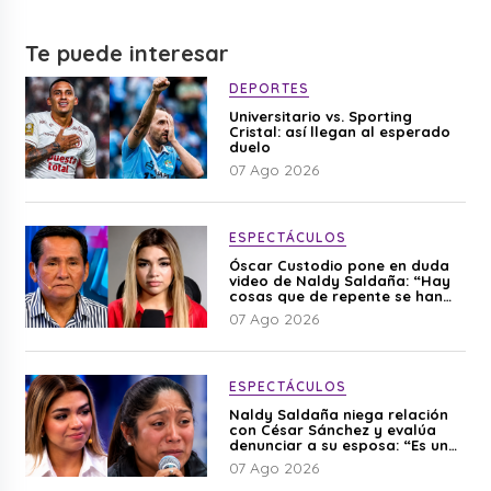
Te puede interesar
DEPORTES
Universitario vs. Sporting
Cristal: así llegan al esperado
duelo
07 Ago 2026
ESPECTÁCULOS
Óscar Custodio pone en duda
video de Naldy Saldaña: “Hay
cosas que de repente se han
editado”
07 Ago 2026
ESPECTÁCULOS
Naldy Saldaña niega relación
con César Sánchez y evalúa
denunciar a su esposa: “Es una
difamación”
07 Ago 2026