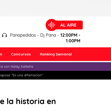
Panapedidos - Dj Pana -
12:00PM -
1:00PM
ón
Concursos
Ranking Semanal
ica con Naldy Saldaña
esposa: “Es una difamación”
e la historia en