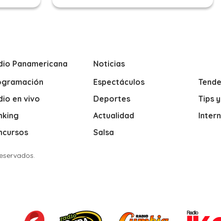
dio Panamericana
Noticias
ogramación
Espectáculos
Tende
io en vivo
Deportes
Tips 
nking
Actualidad
Inter
ncursos
Salsa
Reservados.