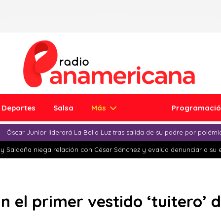
Deportes
Salsa
Más
Programaci
Óscar Junior liderará La Bella Luz tras salida de su padre por polém
y Saldaña niega relación con César Sánchez y evalúa denunciar a su 
 el primer vestido ‘tuitero’ d