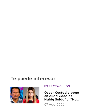
Te puede interesar
ESPECTÁCULOS
Óscar Custodio pone
en duda video de
Naldy Saldaña: “Hay
cosas que de repente
07 Ago 2026
se han editado”