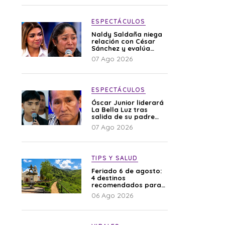
ESPECTÁCULOS
Naldy Saldaña niega
relación con César
Sánchez y evalúa
denunciar a su
07 Ago 2026
esposa: “Es una
difamación”
ESPECTÁCULOS
Óscar Junior liderará
La Bella Luz tras
salida de su padre
por polémica con
07 Ago 2026
Naldy Saldaña
TIPS Y SALUD
Feriado 6 de agosto:
4 destinos
recomendados para
disfrutar el descanso
06 Ago 2026